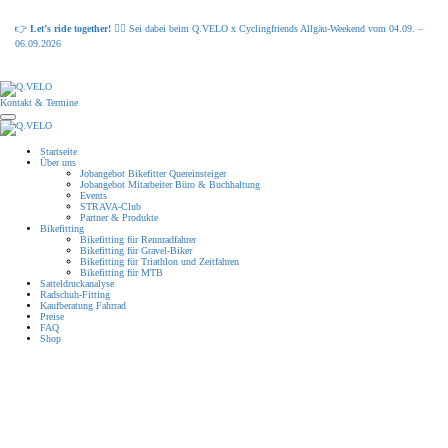
👉
Let’s ride together!
🚴‍♂️ Sei dabei beim Q.VELO x Cyclingfriends Allgäu-Weekend vom 04.09. –
06.09.2026
Kontakt & Termine
Startseite
Über uns
Jobangebot Bikefitter Quereinsteiger
Jobangebot Mitarbeiter Büro & Buchhaltung
Events
STRAVA-Club
Partner & Produkte
Bikefitting
Bikefitting für Rennradfahrer
Bikefitting für Gravel-Biker
Bikefitting für Triathlon und Zeitfahren
Bikefitting für MTB
Satteldruckanalyse
Radschuh-Fitting
Kaufberatung Fahrrad
Preise
FAQ
Shop