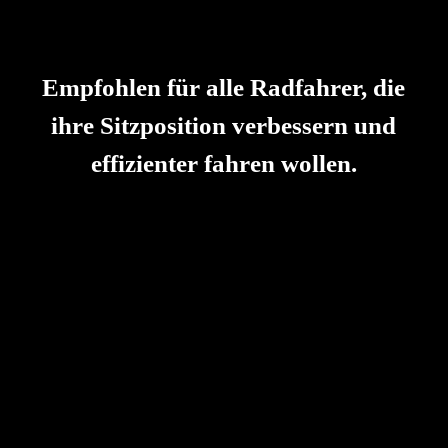
Probefahrt auf der Rolle – du testest die neue Sitzposition
direkt.
Auswertung & Report – du erhältst deine Werte, Videos
und Empfehlungen zum Mitnehmen.
Empfohlen für
alle Radfahrer, die
ihre Sitzposition verbessern und
effizienter fahren wollen.