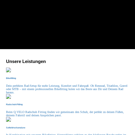
Unsere Leistungen
Bikefitting
Dein perfektes Rad-Setup für mehr Leistung, Komfort und Fahrspaß. Ob Rennrad, Triathlon, Gravel
oder MTB – mit einem professionellen Bikefitting holen wir das Beste aus Dir und Deinem Rad
heraus.
Radschuh-Fitting
Beim Q.VELO Radschuh Fitting finden wir gemeinsam den Schuh, der perfekt zu deinen Füßen,
deinem Fahrstil und deinen Ansprüchen passt.
Satteldruckanalyse
In Kombination mit unserem Bikefitting: Sitzprobleme gehören zu den häufigsten Beschwerden im