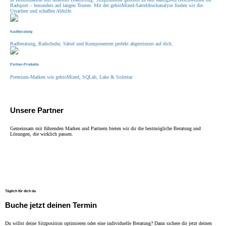
Radsport – besonders auf langen Touren. Mit der gebioMized-Satteldruckanalyse finden wir die
Ursachen und schaffen Abhilfe.
Kaufberatung
Radberatung, Radschuhe, Sättel und Komponenten perfekt abgestimmt auf dich.
Partner-Produkte
Premium-Marken wie gebioMized, SQLab, Lake & Solestar.
Unsere Partner
Gemeinsam mit führenden Marken und Partnern bieten wir dir die bestmögliche Beratung und
Lösungen, die wirklich passen.
Täglich für dich da
Buche jetzt deinen Termin
Du willst deine Sitzposition optimieren oder eine individuelle Beratung? Dann sichere dir jetzt deinen