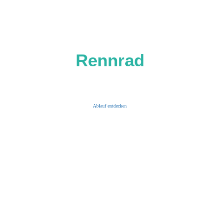
Bikefitting
Rennrad
in Neu-Ulm
Ablauf entdecken