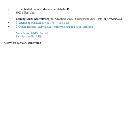
Hier findest du uns:
Messerschmittstraße 41
89231 Neu-Ulm
Coming soon:
Neueröffnung im November 2026 in Ringsheim (bei Rust) im Schwarzwald
Telefon & WhatsApp:
+49 175 - 411 50 12
Öffnungszeiten:
Individuelle Terminvereinbarung nach Absprache
Mo - Fr von 09-19 Uhr und
Sa - So von 09-14 Uhr
Copyright Q.VELO Bikefitting