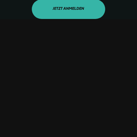
JETZT ANMELDEN
Ich akzeptiere die Datenschutzerklärung.
BIKEFITTING – Besser sitzen. Besser fahren.
Eigene Parkplätze & Duschmöglichkeit vor Ort
Gutscheine als Geschenkoption